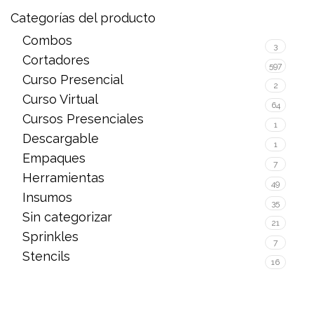
Categorías del producto
Combos
3
Cortadores
597
Curso Presencial
2
Curso Virtual
64
Cursos Presenciales
1
Descargable
1
Empaques
7
Herramientas
49
Insumos
35
Sin categorizar
21
Sprinkles
7
Stencils
16