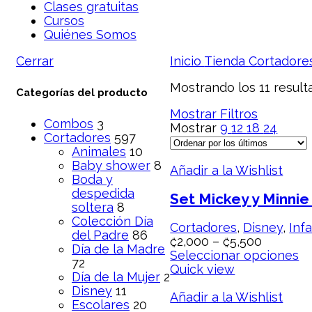
Clases gratuitas
Cursos
Quiénes Somos
Cerrar
Inicio
Tienda
Cortador
Mostrando los 11 result
Categorías del producto
Mostrar Filtros
Combos
3
Mostrar
9
12
18
24
Cortadores
597
Animales
10
Baby shower
8
Añadir a la Wishlist
Boda y
despedida
Set Mickey y Minnie
soltera
8
Colección Día
Cortadores
,
Disney
,
Infa
del Padre
86
₡
2,000
–
₡
5,500
Día de la Madre
Seleccionar opciones
72
Quick view
Día de la Mujer
2
Disney
11
Añadir a la Wishlist
Escolares
20