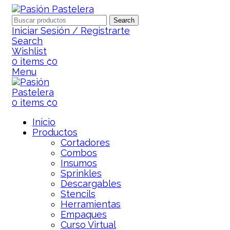
Search
Iniciar Sesión / Registrarte
Search
Wishlist
0
items
₡
0
Menu
0
items
₡
0
Inicio
Productos
Cortadores
Combos
Insumos
Sprinkles
Descargables
Stencils
Herramientas
Empaques
Curso Virtual