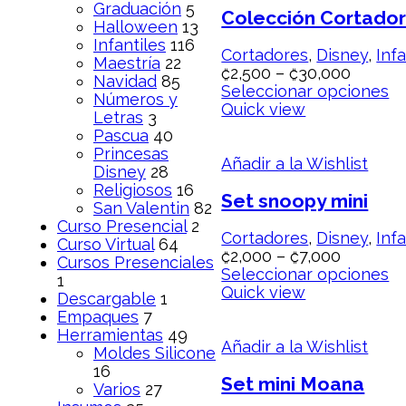
Graduación
5
Colección Cortador
Halloween
13
Infantiles
116
Cortadores
,
Disney
,
Infa
Maestría
22
₡
2,500
–
₡
30,000
Navidad
85
Seleccionar opciones
Números y
Quick view
Letras
3
Pascua
40
Princesas
Añadir a la Wishlist
Disney
28
Religiosos
16
Set snoopy mini
San Valentin
82
Curso Presencial
2
Cortadores
,
Disney
,
Infa
Curso Virtual
64
₡
2,000
–
₡
7,000
Cursos Presenciales
Seleccionar opciones
1
Quick view
Descargable
1
Empaques
7
Herramientas
49
Añadir a la Wishlist
Moldes Silicone
16
Set mini Moana
Varios
27