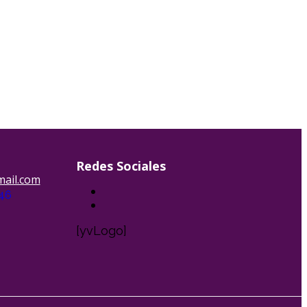
Redes Sociales
ail.com
046
[yvLogo]