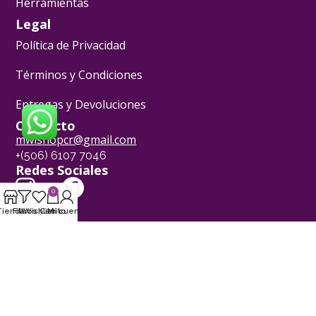
Herramientas
Legal
Política de Privacidad
Términos y Condiciones
Entregas y Devoluciones
Contacto
mwlshopcr@gmail.com
+(506) 6107 7046
Redes Sociales
0
[yvLogo]
Tienda
Filtros
Wishlist
Carrito
Mi cuenta
Pasión Pastelera ® - 2024
Powered by