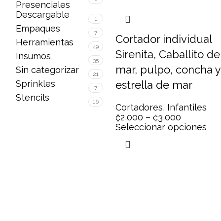
Presenciales
Descargable
1
Empaques
7
Cortador individual
Herramientas
49
Sirenita, Caballito de
Insumos
35
mar, pulpo, concha y
Sin categorizar
21
estrella de mar
Sprinkles
7
Stencils
16
Cortadores
,
Infantiles
₡
2,000
–
₡
3,000
Seleccionar opciones