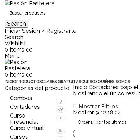
Search
Iniciar Sesión / Registrarte
Search
Wishlist
0
items
₡
0
Menu
0
items
₡
0
INICIO
PRODUCTOS
CLASES GRATUITAS
CURSOS
QUIÉNES SOMOS
Inicio
Cortadores bajo el
Categorías del producto
Mostrando el único resu
Combos
3
Mostrar Filtros
Cortadores
597
Mostrar
9
12
18
24
Curso
2
Presencial
Curso Virtual
64
Cursos
1