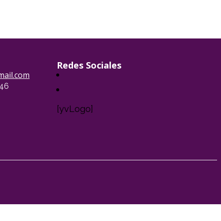
Redes Sociales
ail.com
046
[yvLogo]