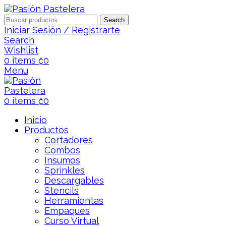
Search
Iniciar Sesión / Registrarte
Search
Wishlist
0
items
₡
0
Menu
0
items
₡
0
Inicio
Productos
Cortadores
Combos
Insumos
Sprinkles
Descargables
Stencils
Herramientas
Empaques
Curso Virtual