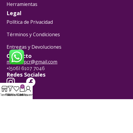
Herramientas
Legal
Política de Privacidad
Términos y Condiciones
Entregas y Devoluciones
Contacto
mwlshopcr@gmail.com
+(506) 6107 7046
Redes Sociales
0
[yvLogo]
Tienda
Filtros
Wishlist
Carrito
Mi cuenta
Pasión Pastelera ® - 2024
Powered by