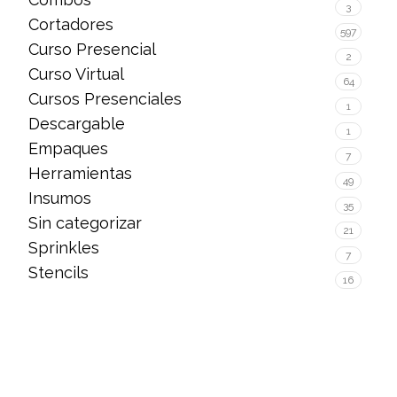
3
Cortadores
597
Curso Presencial
2
Curso Virtual
64
Cursos Presenciales
1
Descargable
1
Empaques
7
Herramientas
49
Insumos
35
Sin categorizar
21
Sprinkles
7
Stencils
16