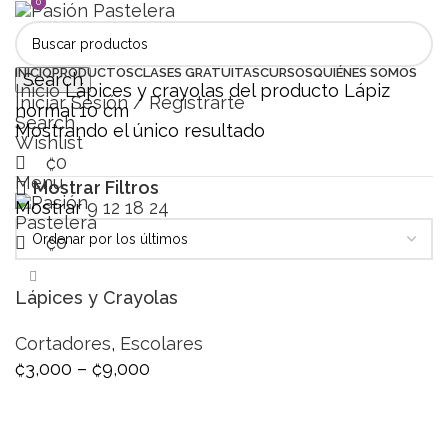
0
0
INICIO
PRODUCTOS
CLASES GRATUITAS
CURSOS
QUIÉNES SOMOS
Search
Inicio
Lápices y crayolas del producto
Lápiz
Iniciar Sesión / Registrarte
normal 10 cm
Search
Mostrando el único resultado
Wishlist
₡
0
Menu
Mostrar Filtros
Mostrar
9
12
18
24
₡
0
Lápices y Crayolas
Cortadores
,
Escolares
₡
3,000
–
₡
9,000
SELECCIONAR OPCIONES