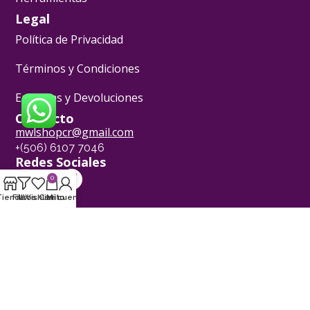
Legal
Política de Privacidad
Términos y Condiciones
Entregas y Devoluciones
Contacto
mwlshopcr@gmail.com
+(506) 6107 7046
Redes Sociales
0
[yvLogo]
Tienda
Filtros
Wishlist
Carrito
Mi cuenta
Pasión Pastelera ® - 2024
Powered by