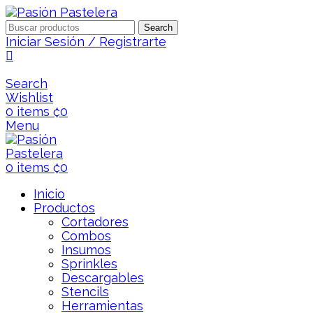
Search
Iniciar Sesión / Registrarte
Search
Wishlist
0
items
₡
0
Menu
0
items
₡
0
Inicio
Productos
Cortadores
Combos
Insumos
Sprinkles
Descargables
Stencils
Herramientas