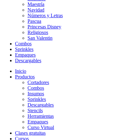
Maestría
Navidad
Números y Letras
Pascua
Princesas Disney
Religiosos
San Valentin
Combos
Sprinkles
Empaques
Descargables
Inicio
Productos
Cortadores
Combos
Insumos
Sprinkles
Descargables
Stencils
Herramientas
Empaques
Curso Virtual
Clases gratuitas
Cursos