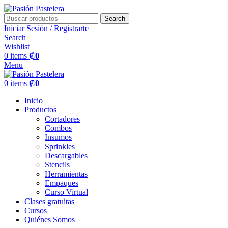
Search
Iniciar Sesión / Registrarte
Search
Wishlist
0
items
₡
0
Menu
0
items
₡
0
Inicio
Productos
Cortadores
Combos
Insumos
Sprinkles
Descargables
Stencils
Herramientas
Empaques
Curso Virtual
Clases gratuitas
Cursos
Quiénes Somos