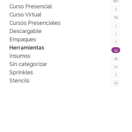
597
Curso Presencial
2
Curso Virtual
64
Cursos Presenciales
1
Descargable
1
Empaques
7
Herramientas
49
Insumos
35
Sin categorizar
21
Sprinkles
7
Stencils
16