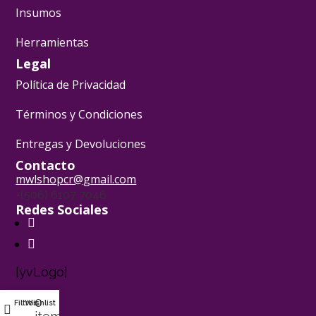
Insumos
Herramientas
Legal
Política de Privacidad
Términos y Condiciones
Entregas y Devoluciones
Contacto
mwlshopcr@gmail.com
+(506) 6107 7046
Redes Sociales
[yvLogo]
0
Filtros
Wishlist
Mi cuenta