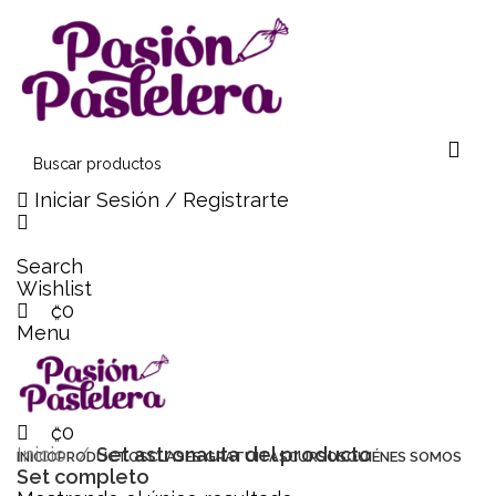
0
0
0
Iniciar Sesión / Registrarte
Search
Wishlist
₡
0
Menu
₡
0
Inicio
Set astronauta del producto
INICIO
PRODUCTOS
CLASES GRATUITAS
CURSOS
QUIÉNES SOMOS
Set completo