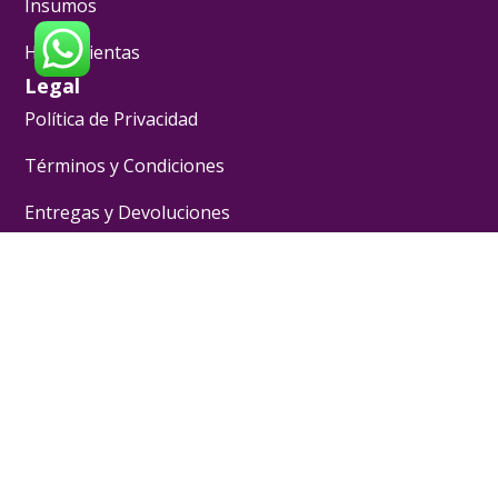
Insumos
Herramientas
Legal
Política de Privacidad
Términos y Condiciones
Entregas y Devoluciones
Contacto
mwlshopcr@gmail.com
+(506) 6107 7046
Redes Sociales
[yvLogo]
Pasión Pastelera ® - 2024