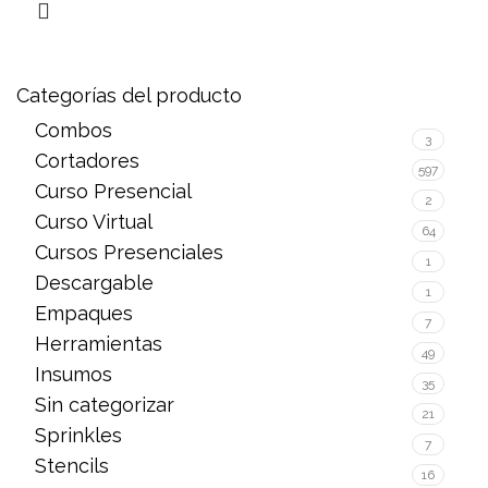
Categorías del producto
Combos
3
Cortadores
597
Curso Presencial
2
Curso Virtual
64
Cursos Presenciales
1
Descargable
1
Empaques
7
Herramientas
49
Insumos
35
Sin categorizar
21
Sprinkles
7
Stencils
16