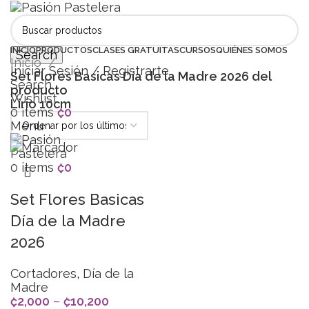
INICIO
PRODUCTOS
CLASES GRATUITAS
CURSOS
QUIÉNES SOMOS
Search
Inicio
Iniciar Sesión / Registrarte
Set Flores Basicas Día de la Madre 2026 del
Search
producto
Wishlist
Lirio 10cm
0
items
₡
0
Menu
0
items
₡
0
Set Flores Basicas
Día de la Madre
2026
Cortadores
,
Día de la
Madre
₡
2,000
–
₡
10,200