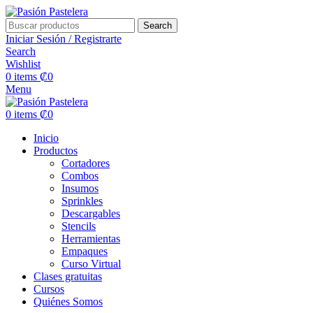
Search
Iniciar Sesión / Registrarte
Search
Wishlist
0
items
₡
0
Menu
0
items
₡
0
Inicio
Productos
Cortadores
Combos
Insumos
Sprinkles
Descargables
Stencils
Herramientas
Empaques
Curso Virtual
Clases gratuitas
Cursos
Quiénes Somos