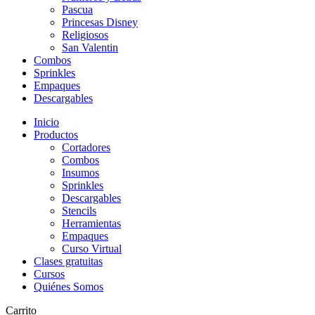
Pascua
Princesas Disney
Religiosos
San Valentin
Combos
Sprinkles
Empaques
Descargables
Inicio
Productos
Cortadores
Combos
Insumos
Sprinkles
Descargables
Stencils
Herramientas
Empaques
Curso Virtual
Clases gratuitas
Cursos
Quiénes Somos
Carrito