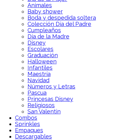
Animales
Baby shower
Boda y despedida soltera
Colección Día del Padre
Cumpleaños
Día de la Madre
Disney
Escolares
Graduación
Halloween
Infantiles
Maestría
Navidad
Números y Letras
Pascua
Princesas Disney
Religiosos
San Valentin
Combos
Sprinkles
Empaques
Descargables