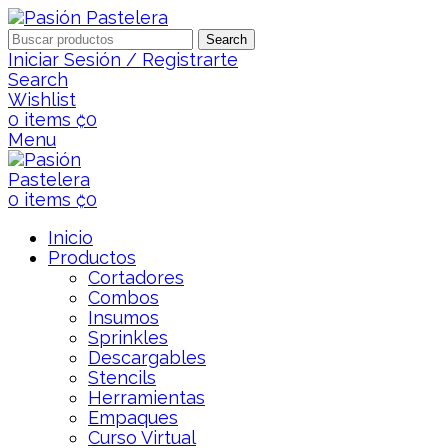
Search
Iniciar Sesión / Registrarte
Search
Wishlist
0
items
₡
0
Menu
0
items
₡
0
Inicio
Productos
Cortadores
Combos
Insumos
Sprinkles
Descargables
Stencils
Herramientas
Empaques
Curso Virtual