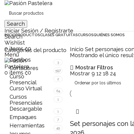
Search
Iniciar Sesión / Registrarte
INICIO
PRODUCTOS
CLASES GRATUITAS
CURSOS
QUIÉNES SOMOS
Search
Wishlist
0
items
₡
0
Inicio
Set personajes con
Categorías del producto
Menu
Mostrando el único resu
Combos
3
Mostrar Filtros
Cortadores
597
0
items
₡
0
Mostrar
9
12
18
24
Curso
2
Presencial
Curso Virtual
64
Cursos
1
Presenciales
Descargable
1
Empaques
7
Set personajes con l
Herramientas
49
2026
Insumos