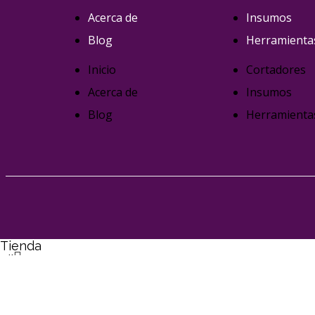
Acerca de
Insumos
Blog
Herramienta
Inicio
Cortadores
Acerca de
Insumos
Blog
Herramienta
Tienda
Filtros
Wishlist
0
items
Carrito
Mi cuenta
Search