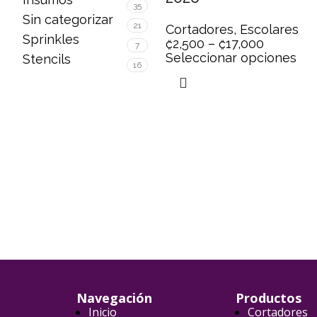
35
Sin categorizar
21
Cortadores
,
Escolares
Sprinkles
₡
2,500
–
₡
17,000
7
Seleccionar opciones
Stencils
16
Navegación
Productos
Inicio
Cortadores