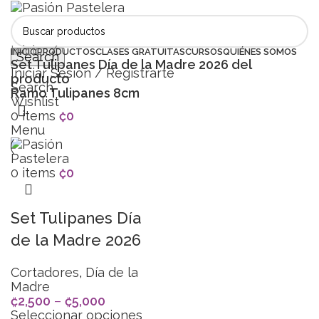
Inicio
INICIO
PRODUCTOS
CLASES GRATUITAS
CURSOS
QUIÉNES SOMOS
Search
Set Tulipanes Día de la Madre 2026 del
Iniciar Sesión / Registrarte
producto
Search
Ramo Tulipanes 8cm
Wishlist
0
items
₡
0
Menu
0
items
₡
0
Set Tulipanes Día
de la Madre 2026
Cortadores
,
Día de la
Madre
₡
2,500
–
₡
5,000
Seleccionar opciones