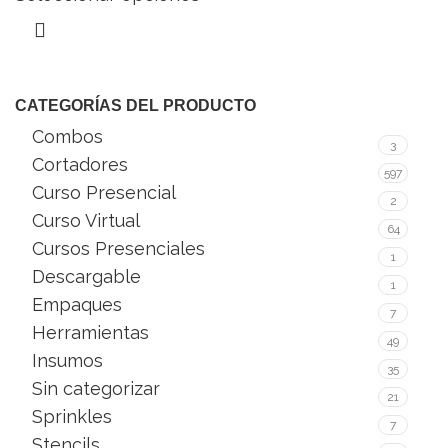
CATEGORÍAS DEL PRODUCTO
Combos
3
Cortadores
597
Curso Presencial
2
Curso Virtual
64
Cursos Presenciales
1
Descargable
1
Empaques
7
Herramientas
49
Insumos
35
Sin categorizar
21
Sprinkles
7
Stencils