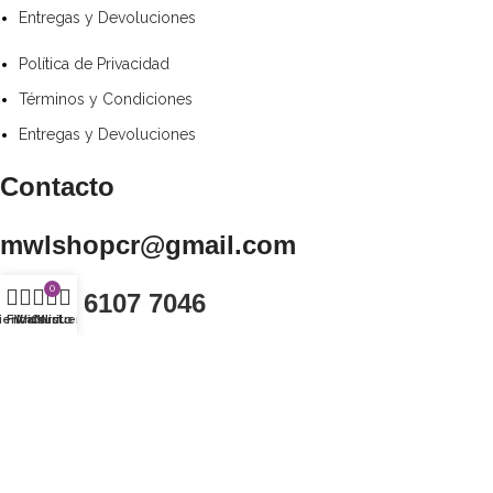
Entregas y Devoluciones
Política de Privacidad
Términos y Condiciones
Entregas y Devoluciones
Contacto
mwlshopcr@gmail.com
0
+(506) 6107 7046
ienda
Filtros
Wishlist
Carrito
Mi cuenta
Redes Sociales