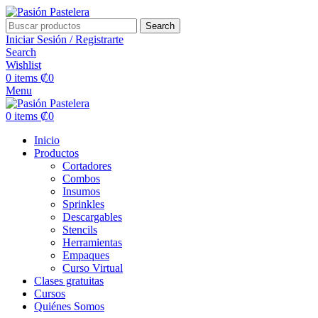
Search
Iniciar Sesión / Registrarte
Search
Wishlist
0
items
₡
0
Menu
0
items
₡
0
Inicio
Productos
Cortadores
Combos
Insumos
Sprinkles
Descargables
Stencils
Herramientas
Empaques
Curso Virtual
Clases gratuitas
Cursos
Quiénes Somos