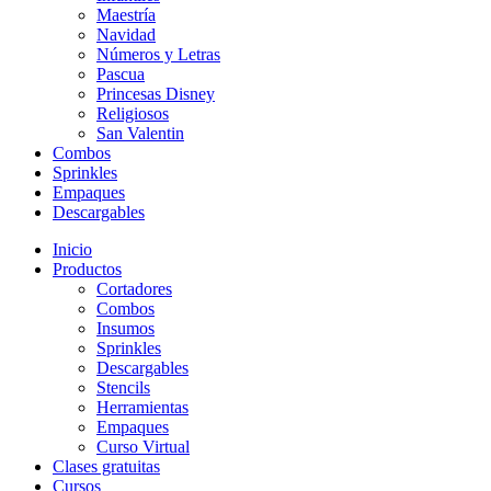
Maestría
Navidad
Números y Letras
Pascua
Princesas Disney
Religiosos
San Valentin
Combos
Sprinkles
Empaques
Descargables
Inicio
Productos
Cortadores
Combos
Insumos
Sprinkles
Descargables
Stencils
Herramientas
Empaques
Curso Virtual
Clases gratuitas
Cursos