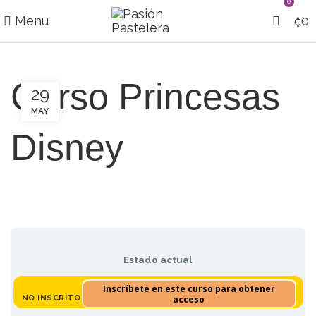
0
Menu
₡
0
Curso Princesas
29
MAY
Disney
Estado actual
Inscríbete en este curso para obtener
NO INSCRITO
acceso