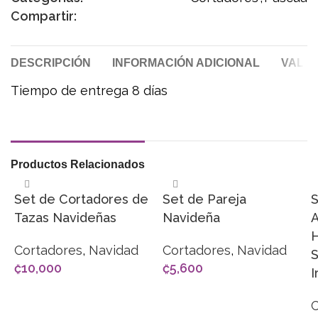
Compartir:
DESCRIPCIÓN
INFORMACIÓN ADICIONAL
VALOR
Tiempo de entrega 8 días
Productos Relacionados
Set de Cortadores de
Set de Pareja
S
Tazas Navideñas
Navideña
A
H
Cortadores
,
Navidad
Cortadores
,
Navidad
S
₡
10,000
₡
5,600
I
AÑADIR AL CARRITO
AÑADIR AL CARRITO
C