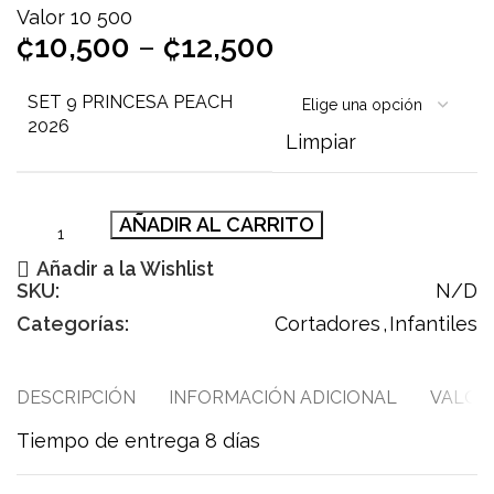
Valor 10 500
₡
10,500
–
₡
12,500
SET 9 PRINCESA PEACH
2026
Limpiar
AÑADIR AL CARRITO
Añadir a la Wishlist
SKU:
N/D
Categorías:
Cortadores
,
Infantiles
DESCRIPCIÓN
INFORMACIÓN ADICIONAL
VALORA
Tiempo de entrega 8 días