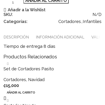
AÑADIR AL CARRITO
Añadir a la Wishlist
SKU:
N/D
Categorías:
Cortadores
,
Infantiles
DESCRIPCIÓN
INFORMACIÓN ADICIONAL
VALORA
Tiempo de entrega 8 días
Productos Relacionados
Set de Cortadores Pasito
Cortadores
,
Navidad
₡
15,000
AÑADIR AL CARRITO