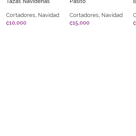
Tazas Navideñas
Pasito
Cortadores
,
Navidad
Cortadores
,
Navidad
C
₡
10,000
₡
15,000
₡
AÑADIR AL CARRITO
AÑADIR AL CARRITO