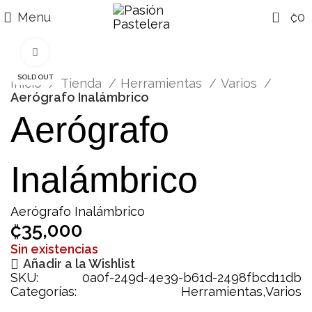
0
Menu
₡
0
Click para agrandar
SOLD OUT
Inicio
Tienda
Herramientas
Varios
Aerógrafo Inalámbrico
Aerógrafo
Inalámbrico
Aerógrafo Inalámbrico
₡
35,000
Sin existencias
Añadir a la Wishlist
SKU:
0a0f-249d-4e39-b61d-2498fbcd11db
Categorías:
Herramientas
,
Varios