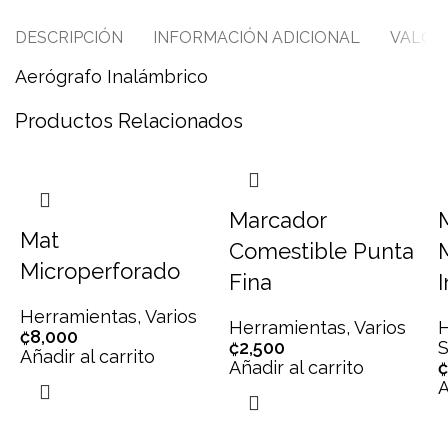
DESCRIPCIÓN
INFORMACIÓN ADICIONAL
VALORA
Aerógrafo Inalámbrico
Productos Relacionados
Marcador
Mat
Comestible Punta
Microperforado
Fina
Herramientas
,
Varios
Herramientas
,
Varios
H
₡
8,000
₡
2,500
S
Añadir al carrito
Añadir al carrito
₡
A