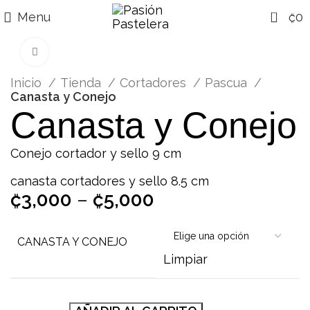
0
Menu
₡
0
Click para agrandar
Inicio
Tienda
Cortadores
Pascua
Canasta y Conejo
Canasta y Conejo
Conejo cortador y sello 9 cm
canasta cortadores y sello 8.5 cm
₡
3,000
–
₡
5,000
CANASTA Y CONEJO
Limpiar