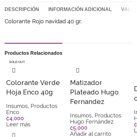
DESCRIPCIÓN
INFORMACIÓN ADICIONAL
VALOR
Colorante Rojo navidad 40 gr.
Productos Relacionados
SOLD OUT
Colorante Verde
Matizador
Hoja Enco 40g
Plateado Hugo
Fernandez
Insumos
,
Productos
Enco
Insumos
,
Productos
₡
4,000
Hugo Fernández
Leer más
₡
₡
5,000
L
Añadir al carrito