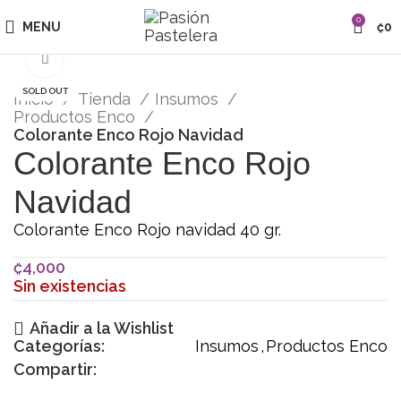
0
MENU
₡
0
Click para agrandar
SOLD OUT
Inicio
Tienda
Insumos
Productos Enco
Colorante Enco Rojo Navidad
Colorante Enco Rojo
Navidad
Colorante Enco Rojo navidad 40 gr.
₡
4,000
Sin existencias
Añadir a la Wishlist
Categorías:
Insumos
,
Productos Enco
Compartir: