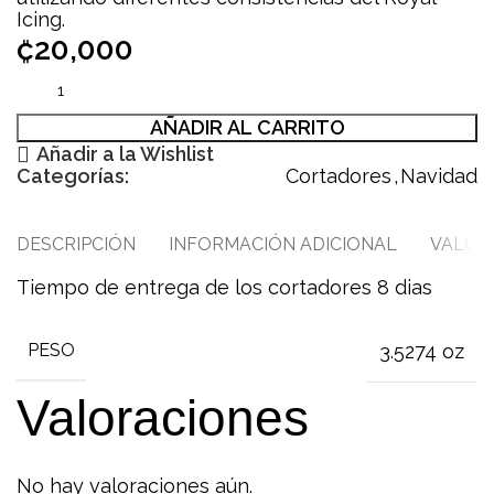
Icing.
₡
20,000
AÑADIR AL CARRITO
Añadir a la Wishlist
Categorías:
Cortadores
,
Navidad
DESCRIPCIÓN
INFORMACIÓN ADICIONAL
VALORA
Tiempo de entrega de los cortadores 8 dias
3.5274 oz
PESO
Valoraciones
No hay valoraciones aún.