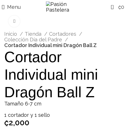
0
Menu
₡
0
Click para agrandar
Inicio
Tienda
Cortadores
Colección Día del Padre
Cortador Individual mini Dragón Ball Z
Cortador
Individual mini
Dragón Ball Z
Tamaño 6-7 cm
1 cortador y 1 sello
₡
2,000