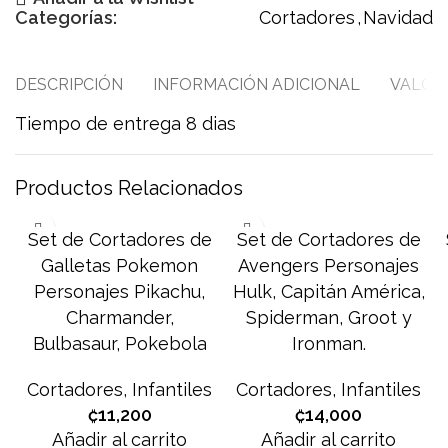
Categorías:
Cortadores
,
Navidad
DESCRIPCIÓN
INFORMACIÓN ADICIONAL
VALORA
Tiempo de entrega 8 dias
Productos Relacionados
Set de Cortadores de
Set de Cortadores de
Galletas Pokemon
Avengers Personajes
Personajes Pikachu,
Hulk, Capitán América,
Charmander,
Spiderman, Groot y
Bulbasaur, Pokebola
Ironman.
Cortadores
,
Infantiles
Cortadores
,
Infantiles
₡
11,200
₡
14,000
Añadir al carrito
Añadir al carrito