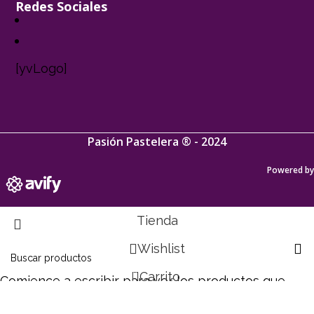
Redes Sociales
[yvLogo]
Pasión Pastelera ® - 2024
Powered by
Tienda
Wishlist
0
Carrito
Comience a escribir para ver los productos que
está buscando
Mi cuenta