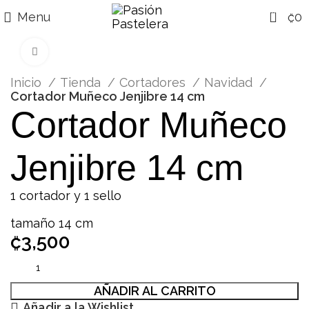
0
Menu
₡
0
Click para agrandar
Inicio
Tienda
Cortadores
Navidad
Cortador Muñeco Jenjibre 14 cm
Cortador Muñeco
Jenjibre 14 cm
1 cortador y 1 sello
tamaño 14 cm
₡
3,500
AÑADIR AL CARRITO
Añadir a la Wishlist