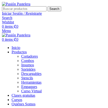
Search
Iniciar Sesión / Registrarte
Search
Wishlist
0
items
₡
0
Menu
0
items
₡
0
Inicio
Productos
Cortadores
Combos
Insumos
Sprinkles
Descargables
Stencils
Herramientas
Empaques
Curso Virtual
Clases gratuitas
Cursos
Quiénes Somos