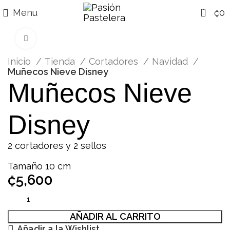
0
Menu
₡
0
Click para agrandar
Inicio
Tienda
Cortadores
Navidad
Muñecos Nieve Disney
Muñecos Nieve
Disney
2 cortadores y 2 sellos
Tamaño 10 cm
₡
5,600
AÑADIR AL CARRITO
Añadir a la Wishlist