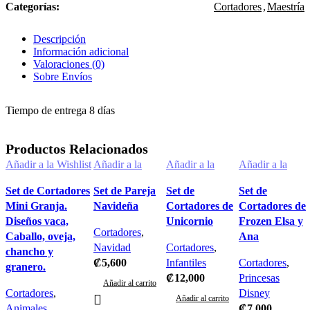
Categorías:
Cortadores
,
Maestría
Descripción
Información adicional
Valoraciones (0)
Sobre Envíos
Tiempo de entrega 8 días
Productos Relacionados
Añadir a la Wishlist
Añadir a la
Añadir a la
Añadir a la
Wishlist
Wishlist
Wishlist
Set de Cortadores
Set de Pareja
Set de
Set de
Mini Granja.
Navideña
Cortadores de
Cortadores de
Diseños vaca,
Unicornio
Frozen Elsa y
Cortadores
,
Caballo, oveja,
Ana
Navidad
Cortadores
,
chancho y
₡
5,600
Infantiles
Cortadores
,
granero.
₡
12,000
Princesas
Añadir al carrito
Cortadores
,
Disney
Añadir al carrito
Animales
₡
7,000