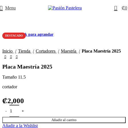
0
Menu
₡
0
Click para agrandar
DESTACADO
Inicio
Tienda
Cortadores
Maestría
Placa Maestría 2025
Placa Maestría 2025
Tamaño 11.5
cortador
₡
2,000
Añadir al carrito
Añadir a la Wishlist