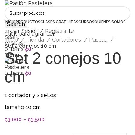
INICIO
PRODUCTOS
CLASES GRATUITAS
CURSOS
QUIÉNES SOMOS
Search
Iniciar Sesión / Registrarte
Click para agrandar
Search
Inicio
Tienda
Cortadores
Pascua
Wishlist
Set 2 conejos 10 cm
0
items
₡
0
Set 2 conejos 10
Menu
cm
0
items
₡
0
1 cortador y 2 sellos
tamaño 10 cm
₡
3,000
–
₡
3,500