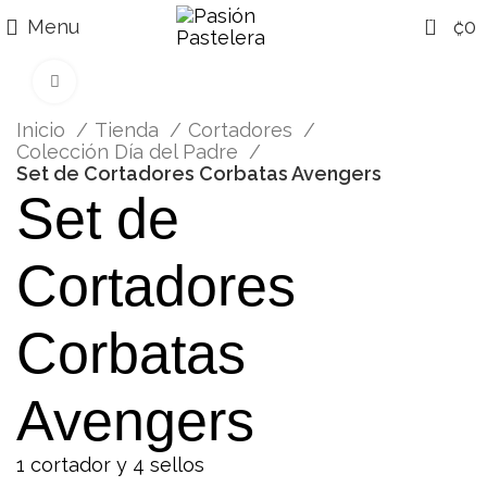
0
Menu
₡
0
Click para agrandar
Inicio
Tienda
Cortadores
Colección Día del Padre
Set de Cortadores Corbatas Avengers
Set de
Cortadores
Corbatas
Avengers
1 cortador y 4 sellos