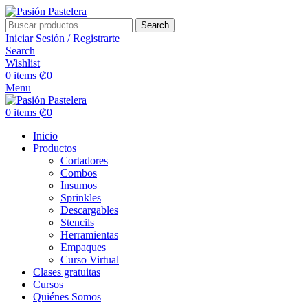
Search
Iniciar Sesión / Registrarte
Search
Wishlist
0
items
₡
0
Menu
0
items
₡
0
Inicio
Productos
Cortadores
Combos
Insumos
Sprinkles
Descargables
Stencils
Herramientas
Empaques
Curso Virtual
Clases gratuitas
Cursos
Quiénes Somos