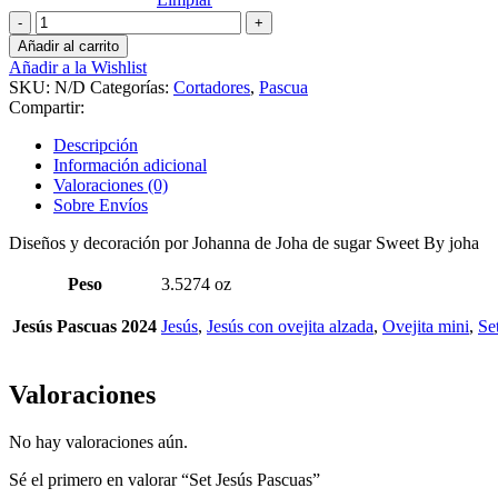
Set
Jesús
Añadir al carrito
Pascuas
Añadir a la Wishlist
cantidad
SKU:
N/D
Categorías:
Cortadores
,
Pascua
Compartir:
Descripción
Información adicional
Valoraciones (0)
Sobre Envíos
Diseños y decoración por Johanna de Joha de sugar Sweet By joha
Peso
3.5274 oz
Jesús Pascuas 2024
Jesús
,
Jesús con ovejita alzada
,
Ovejita mini
,
Se
Valoraciones
No hay valoraciones aún.
Sé el primero en valorar “Set Jesús Pascuas”