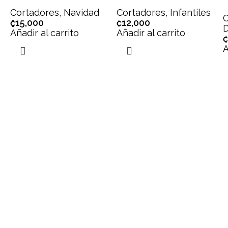
Cortadores
,
Navidad
Cortadores
,
Infantiles
C
₡
15,000
₡
12,000
D
Añadir al carrito
Añadir al carrito
₡
A