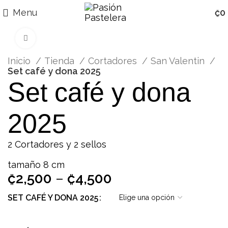
Menu
₡
0
Click para agrandar
Inicio
Tienda
Cortadores
San Valentin
Set café y dona 2025
Set café y dona
2025
2 Cortadores y 2 sellos
tamaño 8 cm
₡
2,500
–
₡
4,500
SET CAFÉ Y DONA 2025