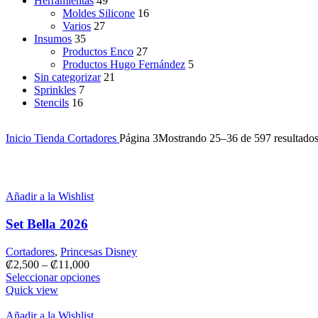
Herramientas
49
Moldes Silicone
16
Varios
27
Insumos
35
Productos Enco
27
Productos Hugo Fernández
5
Sin categorizar
21
Sprinkles
7
Stencils
16
Inicio
Tienda
Cortadores
Página 3
Mostrando 25–36 de 597 resultado
Añadir a la Wishlist
Set Bella 2026
Cortadores
,
Princesas Disney
₡
2,500
–
₡
11,000
Seleccionar opciones
Quick view
Añadir a la Wishlist