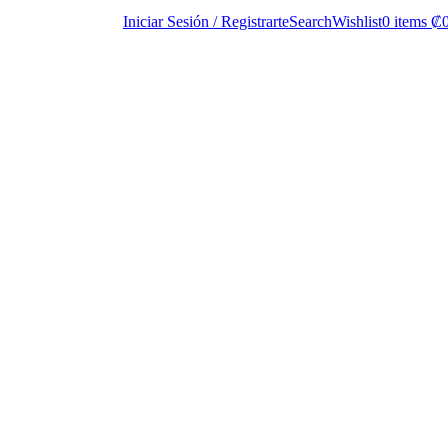
Iniciar Sesión / Registrarte
Search
Wishlist
0
items
₡