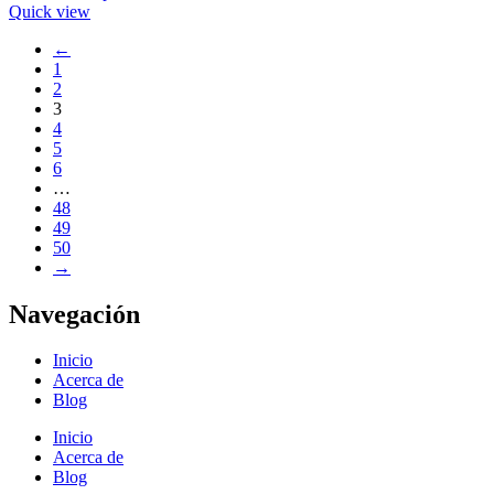
Quick view
←
1
2
3
4
5
6
…
48
49
50
→
Navegación
Inicio
Acerca de
Blog
Inicio
Acerca de
Blog