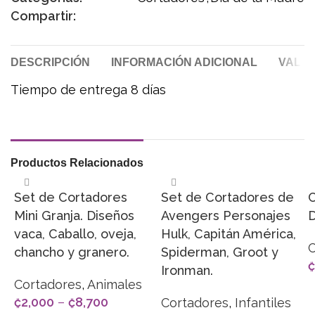
Compartir:
DESCRIPCIÓN
INFORMACIÓN ADICIONAL
VALOR
Tiempo de entrega 8 días
Productos Relacionados
Set de Cortadores
Set de Cortadores de
C
Mini Granja. Diseños
Avengers Personajes
D
vaca, Caballo, oveja,
Hulk, Capitán América,
C
chancho y granero.
Spiderman, Groot y
₡
Ironman.
Cortadores
,
Animales
₡
2,000
–
₡
8,700
Cortadores
,
Infantiles