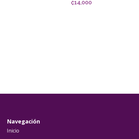
₡
14,000
SELECCIONAR OPCIONES
AÑADIR AL CARRITO
Navegación
Inicio