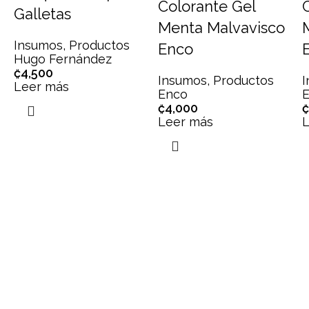
Colorante Gel
Galletas
Menta Malvavisco
Insumos
,
Productos
Enco
Hugo Fernández
₡
4,500
Insumos
,
Productos
Leer más
Enco
₡
4,000
₡
Leer más
L