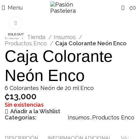
0
Menu
₡
0
Click para agrandar
SOLD OUT
Inicio
Tienda
Insumos
Productos Enco
Caja Colorante Neón Enco
Caja Colorante
Neón Enco
6 Colorantes Neón de 20 ml Enco
₡
13,000
Sin existencias
Añadir a la Wishlist
Categorías:
Insumos
,
Productos Enco
DESCRIPCIÓN
INFORMACIÓN ADICIONAL
VALORA