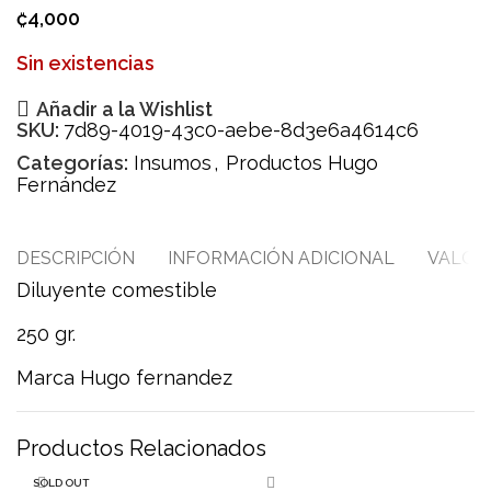
₡
4,000
Sin existencias
Añadir a la Wishlist
SKU:
7d89-4019-43c0-aebe-8d3e6a4614c6
Categorías:
Insumos
,
Productos Hugo
Fernández
DESCRIPCIÓN
INFORMACIÓN ADICIONAL
VALORA
Diluyente comestible
250 gr.
Marca Hugo fernandez
Productos Relacionados
SOLD OUT