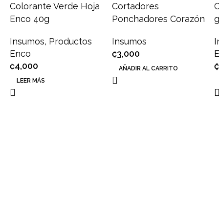
Colorante Verde Hoja
Cortadores
C
Enco 40g
Ponchadores Corazón
g
Insumos
,
Productos
Insumos
Enco
₡
3,000
₡
4,000
₡
AÑADIR AL CARRITO
LEER MÁS