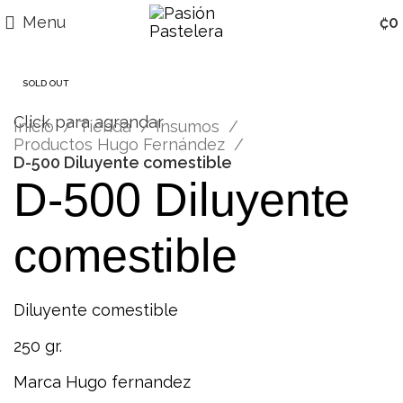
Menu
₡
0
SOLD OUT
Click para agrandar
Inicio
Tienda
Insumos
Productos Hugo Fernández
D-500 Diluyente comestible
D-500 Diluyente
comestible
Diluyente comestible
250 gr.
Marca Hugo fernandez