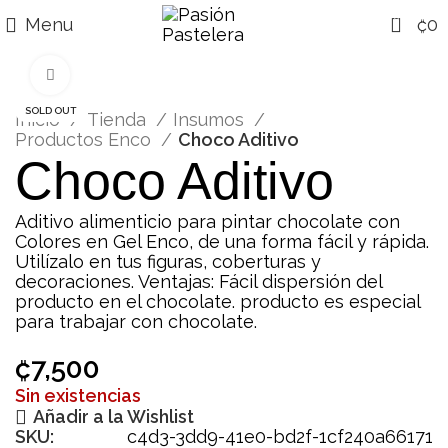
0
Menu
₡
0
Click para agrandar
SOLD OUT
Inicio
Tienda
Insumos
Productos Enco
Choco Aditivo
Choco Aditivo
Aditivo alimenticio
para pintar chocolate con
Colores en Gel Enco, de una forma fácil y rápida
.
Utilízalo en tus figuras, coberturas y
decoraciones. Ventajas: Fácil dispersión del
producto en el chocolate.
producto es especial
para trabajar con chocolate.
₡
7,500
Sin existencias
Añadir a la Wishlist
SKU:
c4d3-3dd9-41e0-bd2f-1cf240a66171