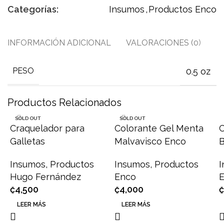
Categorías:
Insumos
,
Productos Enco
INFORMACIÓN ADICIONAL
VALORACIONES (0)
S
0.5 oz
PESO
Productos Relacionados
SOLD OUT
SOLD OUT
Craquelador para
Colorante Gel Menta
C
Galletas
Malvavisco Enco
B
Insumos
,
Productos
Insumos
,
Productos
Hugo Fernández
Enco
₡
4,500
₡
4,000
₡
LEER MÁS
LEER MÁS