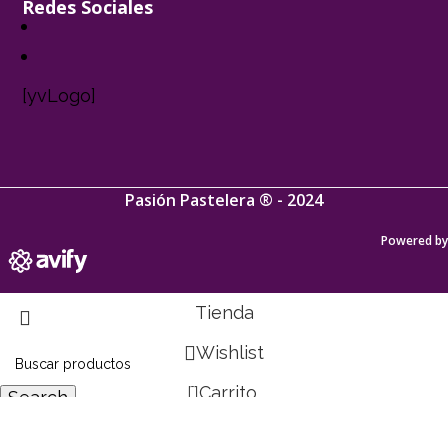
Redes Sociales
[yvLogo]
Pasión Pastelera ® - 2024
Powered by
Tienda
Wishlist
0
Carrito
Search
Comience a escribir para ver los productos que
Mi cuenta
está buscando